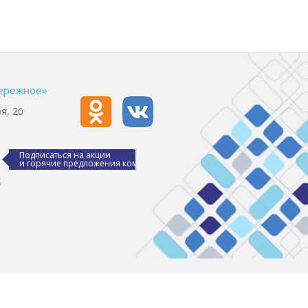
ережное»
я, 20
Подписаться на акции
и горячие предложения компании
х