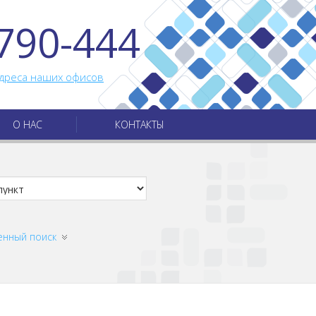
790-444
дреса наших офисов
О НАС
КОНТАКТЫ
енный поиск