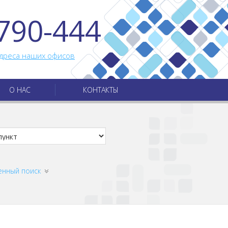
790-444
дреса наших офисов
О НАС
КОНТАКТЫ
енный поиск