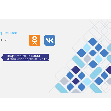
ережное»
я, 20
Подписаться на акции
и горячие предложения компании
х