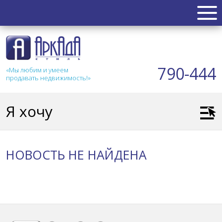
НЕДВИЖИМОСТЬ
Квартиры
790-444
«Мы любим и умеем
Таунхаус
продавать недвижимость!»
Новостройка
Коттедж
Я хочу
Коммерческая
Земля
Дом
НОВОСТЬ НЕ НАЙДЕНА
Дача
Гараж
АКЦИИ
СТАТЬИ