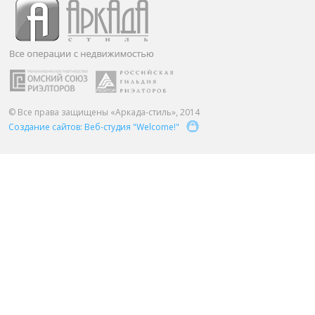
ПАРТНЕРЫ
ОСТАВИТЬ ЗАЯВКУ
О НАС
Расширенный поиск
О компании
Визитки сотрудников
Услуги
© Все права защищены «Аркада-стиль», 2014
Создание сайтов: Веб-студия "Welcome!"
Сотрудники
Вакансии
Достижения
Отзывы о нас на Флампе
КОНТАКТЫ