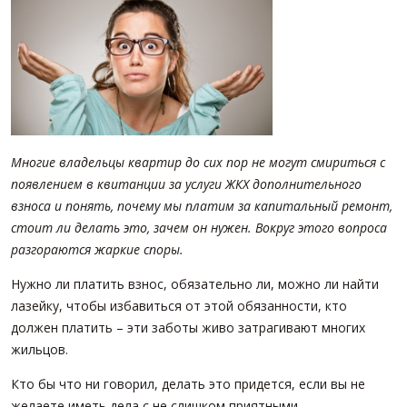
ПАРТНЕРЫ
ОСТАВИТЬ ЗАЯВКУ
О НАС
Расширенный поиск
О компании
Визитки сотрудников
Услуги
Многие владельцы квартир до сих пор не могут смириться с
Сотрудники
появлением в квитанции за услуги ЖКХ дополнительного
Вакансии
взноса и понять, почему мы платим за капитальный ремонт,
Достижения
стоит ли делать это, зачем он нужен. Вокруг этого вопроса
Отзывы о нас на Флампе
разгораются жаркие споры.
Нужно ли платить взнос, обязательно ли, можно ли найти
КОНТАКТЫ
лазейку, чтобы избавиться от этой обязанности, кто
должен платить – эти заботы живо затрагивают многих
жильцов.
Кто бы что ни говорил, делать это придется, если вы не
желаете иметь дела с не слишком приятными