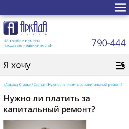
НЕДВИЖИМОСТЬ
Квартиры
790-444
«Мы любим и умеем
Таунхаус
продавать недвижимость!»
Новостройка
Коттедж
Я хочу
Коммерческая
Земля
Дом
«Аркада-Стиль»
/
Статьи
/
Нужно ли платить за капитальный ремонт?
Дача
Нужно ли платить за
Гараж
капитальный ремонт?
АКЦИИ
СТАТЬИ