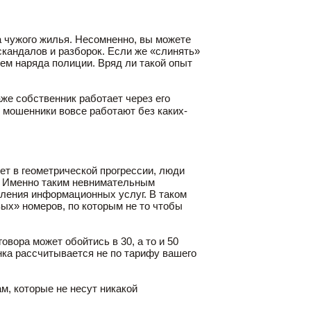
 чужого жилья. Несомненно, вы можете
 скандалов и разборок. Если же «слинять»
ем наряда полиции. Вряд ли такой опыт
же собственник работает через его
 мошенники вовсе работают без каких-
ет в геометрической прогрессии, люди
. Именно таким невнимательным
ления информационных услуг. В таком
вых» номеров, по которым не то чтобы
вора может обойтись в 30, а то и 50
нка рассчитывается не по тарифу вашего
м, которые не несут никакой