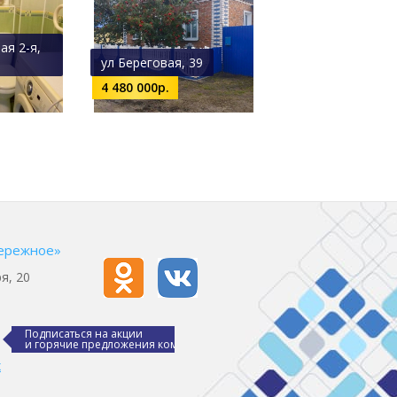
ая 2-я,
ул Береговая, 39
4 480 000р.
ережное»
я, 20
Подписаться на акции
и горячие предложения компании
х