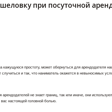
ышеловку при посуточной арен
а кажущуюся простоту, может обернуться для арендодателя нас
ет случиться и так, что наниматель окажется в невыносимых ус
я арендодателей не знает границ, так или иначе, они использу
я вас настоящей головной болью.