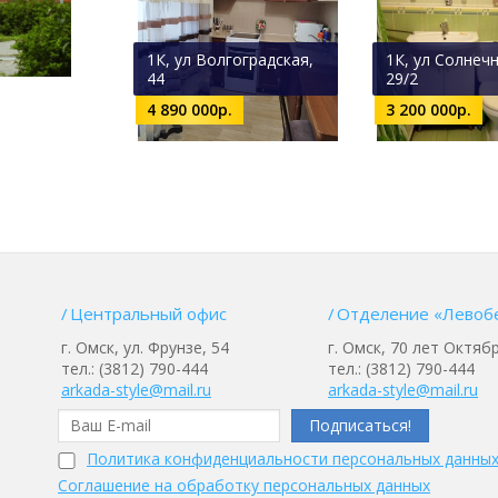
1К, ул Волгоградская,
1К, ул Солнечн
44
29/2
4 890 000р.
3 200 000р.
Центральный офис
Отделение «Левоб
г. Омск, ул. Фрунзе, 54
г. Омск, 70 лет Октябр
тел.: (3812) 790-444
тел.: (3812) 790-444
arkada-style@mail.ru
arkada-style@mail.ru
Политика конфиденциальности персональных данны
Соглашение на обработку персональных данных