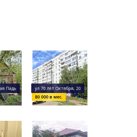
ая Падь
ул 70 лет Октября, 20
80 000 в мес.