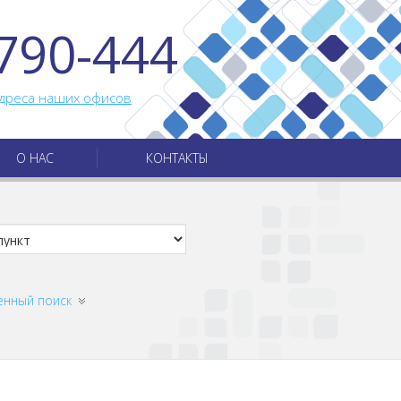
790-444
дреса наших офисов
О НАС
КОНТАКТЫ
енный поиск