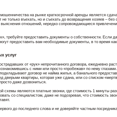
мошенничества на рынке краткосрочной аренды является сдача
 не только въехать, но и съехать до возвращения хозяев – без
ые выяснения отношений, нередко сопровождающиеся привлечени
к», требуйте предоставить документы о собственности. Если да
огут предоставить вам необходимые документы, в то время как
х услуг
пострадавших от «рук» непрочитанного договора, ежедневно раст
ознакомившись с ними или просто «пробежав» по нему глазами
одкладывают договор не найма жилья, а банального предостав
ед дверьми квартиры, которая уже сдана, или со списком «мерт
просто даже дозвониться.
 схемы являются платные звонки, где стоимость 1 минуты разго
овать со специалистом, даже не подозревая, что стоимость зво
тавят.
ервого до последнего слова и не доверяйте частным посредника