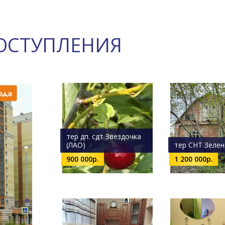
ОСТУПЛЕНИЯ
тер дп. сдт Звездочка
(ЛАО)
тер СНТ Зелен
900 000р.
1 200 000р.