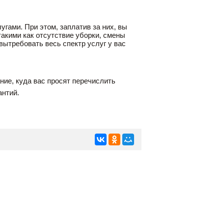
гами. При этом, заплатив за них, вы
такими как отсутствие уборки, смены
вытребовать весь спектр услуг у вас
ание, куда вас просят перечислить
антий.