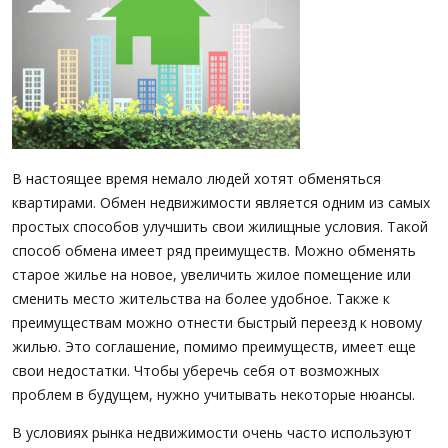
ПАРТНЕРЫ
ОСТАВИТЬ ЗАЯВКУ
О НАС
Расширенный поиск
О компании
Визитки сотрудников
Услуги
В настоящее время немало людей хотят обменяться
Сотрудники
квартирами. Обмен недвижимости является одним из самых
Вакансии
простых способов улучшить свои жилищные условия. Такой
Достижения
способ обмена имеет ряд преимуществ. Можно обменять
Отзывы о нас на Флампе
старое жилье на новое, увеличить жилое помещение или
сменить место жительства на более удобное. Также к
КОНТАКТЫ
преимуществам можно отнести быстрый переезд к новому
жилью. Это соглашение, помимо преимуществ, имеет еще
свои недостатки. Чтобы уберечь себя от возможных
проблем в будущем, нужно учитывать некоторые нюансы.
В условиях рынка недвижимости очень часто используют