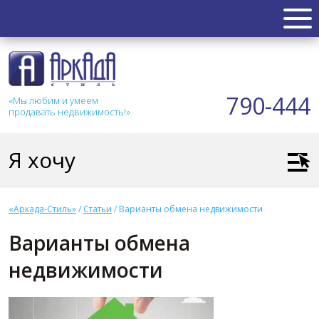
НЕДВИЖИМОСТЬ
Квартиры
790-444
«Мы любим и умеем
Таунхаус
продавать недвижимость!»
Новостройка
Коттедж
Я хочу
Коммерческая
Земля
Дом
«Аркада-Стиль»
/
Статьи
/
Варианты обмена недвижимости
Дача
Варианты обмена
Гараж
недвижимости
АКЦИИ
СТАТЬИ