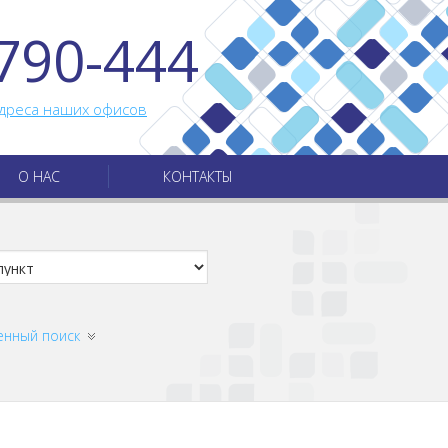
790-444
дреса наших офисов
О НАС
КОНТАКТЫ
енный поиск