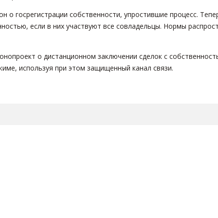
акон о госрегистрации собственности, упростившие процесс. Теп
нностью, если в них участвуют все совладельцы. Нормы распрос
конопроект о дистанционном заключении сделок с собственность
жиме, используя при этом защищенный канал связи.