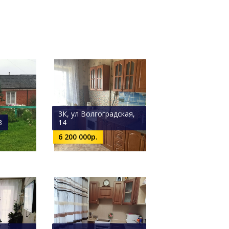
3К, ул Волгоградская,
3
14
6 200 000р.