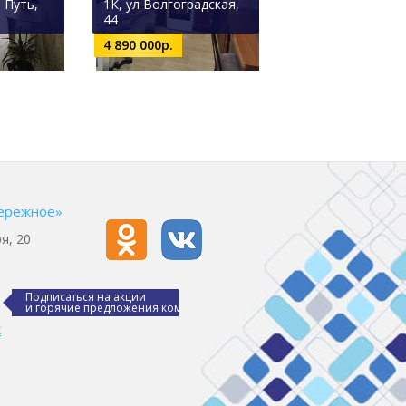
 Путь,
1К, ул Волгоградская,
44
4 890 000р.
ережное»
я, 20
Подписаться на акции
и горячие предложения компании
х