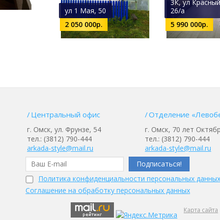
3К, ул Красный
ул 1 Мая, 50
26/а
2 050 000р.
5 990 000р.
Центральный офис
Отделение «Левоб
г. Омск, ул. Фрунзе, 54
г. Омск, 70 лет Октябр
тел.: (3812) 790-444
тел.: (3812) 790-444
arkada-style@mail.ru
arkada-style@mail.ru
Политика конфиденциальности персональных данны
Соглашение на обработку персональных данных
Карта сайта