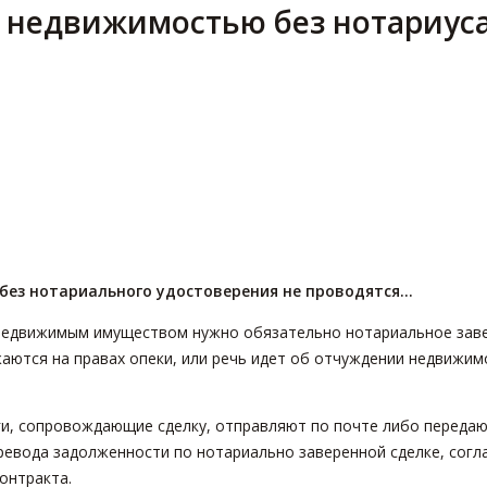
с недвижимостью без нотариус
 без нотариального удостоверения не проводятся...
 недвижимым имуществом нужно обязательно нотариальное завер
жаются на правах опеки, или речь идет об отчуждении недвижи
аги, сопровождающие сделку, отправляют по почте либо переда
ревода задолженности по нотариально заверенной сделке, согл
онтракта.