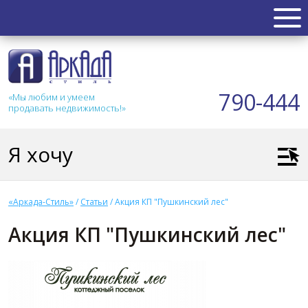
НЕДВИЖИМОСТЬ
Квартиры
790-444
«Мы любим и умеем
Таунхаус
продавать недвижимость!»
Новостройка
Коттедж
Я хочу
Коммерческая
Земля
Дом
«Аркада-Стиль»
/
Статьи
/
Акция КП "Пушкинский лес"
Дача
Акция КП "Пушкинский лес"
Гараж
АКЦИИ
СТАТЬИ