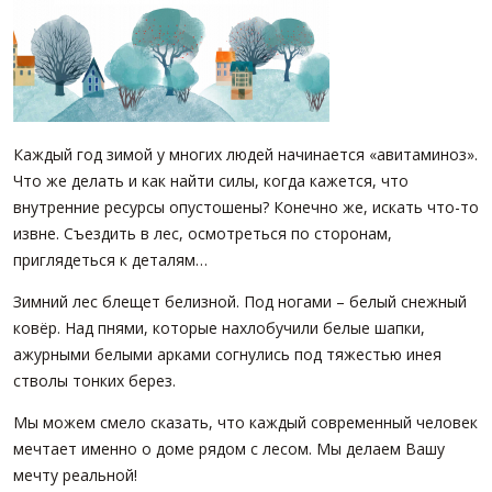
ПАРТНЕРЫ
ОСТАВИТЬ ЗАЯВКУ
О НАС
Расширенный поиск
О компании
Визитки сотрудников
Каждый год зимой у многих людей начинается «авитаминоз».
Услуги
Что же делать и как найти силы, когда кажется, что
Сотрудники
внутренние ресурсы опустошены? Конечно же, искать что-то
извне. Съездить в лес, осмотреться по сторонам,
Вакансии
приглядеться к деталям…
Достижения
Отзывы о нас на Флампе
Зимний лес блещет белизной. Под ногами – белый снежный
ковёр. Над пнями, которые нахлобучили белые шапки,
КОНТАКТЫ
ажурными белыми арками согнулись под тяжестью инея
стволы тонких берез.
Мы можем смело сказать, что каждый современный человек
мечтает именно о доме рядом с лесом. Мы делаем Вашу
мечту реальной!