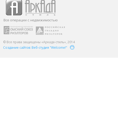
ПАРТНЕРЫ
ОСТАВИТЬ ЗАЯВКУ
О НАС
Расширенный поиск
О компании
Визитки сотрудников
Услуги
© Все права защищены «Аркада-стиль», 2014
Создание сайтов: Веб-студия "Welcome!"
Сотрудники
Вакансии
Достижения
Отзывы о нас на Флампе
КОНТАКТЫ