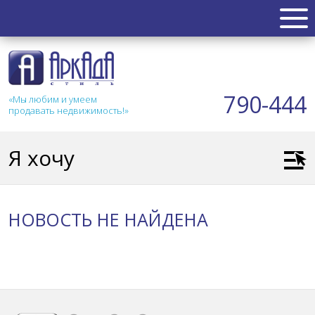
НЕДВИЖИМОСТЬ
Квартиры
790-444
«Мы любим и умеем
Таунхаус
продавать недвижимость!»
Новостройка
Коттедж
Я хочу
Коммерческая
Земля
Дом
НОВОСТЬ НЕ НАЙДЕНА
Дача
Гараж
АКЦИИ
СТАТЬИ