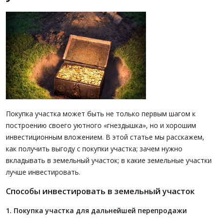
ПАРТНЕРЫ
ОСТАВИТЬ ЗАЯВКУ
О НАС
Расширенный поиск
О компании
Визитки сотрудников
Услуги
Сотрудники
Вакансии
Покупка участка может быть не только первым шагом к
Достижения
построению своего уютного «гнездышка», но и хорошим
Отзывы о нас на Флампе
инвестиционным вложением. В этой статье мы расскажем,
как получить выгоду с покупки участка; зачем нужно
КОНТАКТЫ
вкладывать в земельный участок; в какие земельные участки
лучше инвестировать.
Способы инвестировать в земельный участок
1. Покупка участка для дальнейшей перепродажи