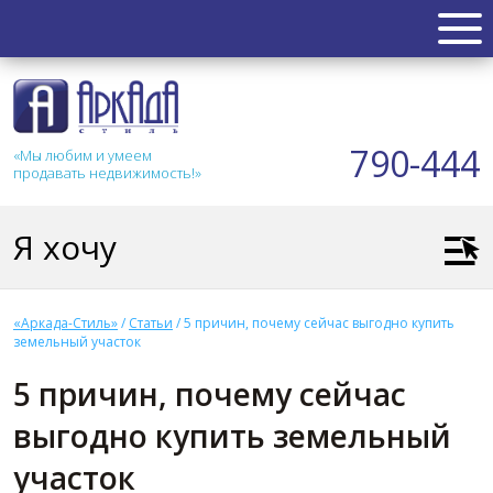
НЕДВИЖИМОСТЬ
Квартиры
790-444
«Мы любим и умеем
Таунхаус
продавать недвижимость!»
Новостройка
Коттедж
Я хочу
Коммерческая
Земля
Дом
«Аркада-Стиль»
/
Статьи
/
5 причин, почему сейчас выгодно купить
Дача
земельный участок
Гараж
5 причин, почему сейчас
АКЦИИ
выгодно купить земельный
СТАТЬИ
участок