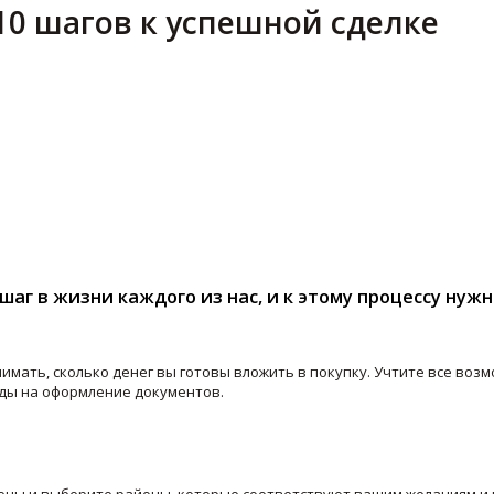
10 шагов к успешной сделке
аг в жизни каждого из нас, и к этому процессу нужн
имать, сколько денег вы готовы вложить в покупку. Учтите все воз
ходы на оформление документов.
ены и выберите районы, которые соответствуют вашим желаниям и 