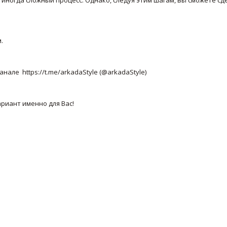
.
але https://t.me/arkadaStyle (@arkadaStyle)
иант именно для Вас!