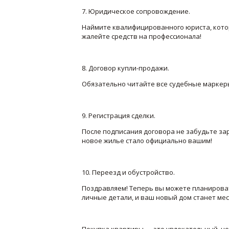
7. Юридическое сопровождение.
Наймите квалифицированного юриста, котор
жалейте средств на профессионала!
8. Договор купли-продажи.
Обязательно читайте все судебные маркеры
9. Регистрация сделки.
После подписания договора не забудьте за
новое жилье стало официально вашим!
10. Переезд и обустройство.
Поздравляем! Теперь вы можете планироват
личные детали, и ваш новый дом станет мес
Покупка квартиры — это увлекательный, но 