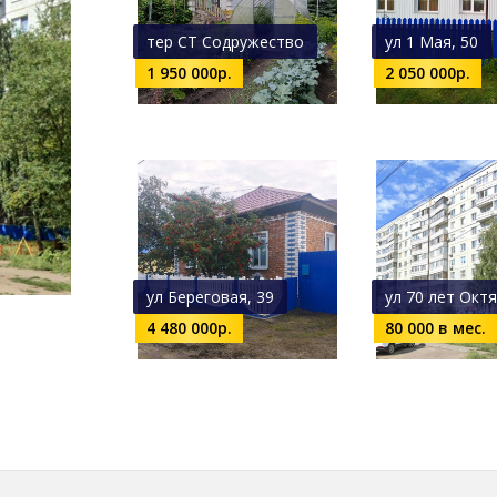
тер СТ Содружество
ул 1 Мая, 50
1 950 000р.
2 050 000р.
ул Береговая, 39
ул 70 лет Октя
4 480 000р.
80 000 в мес.