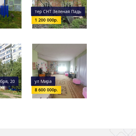
тер СНТ Зеленая Падь
1 200 000р.
бря, 20
ул Мира
8 600 000р.