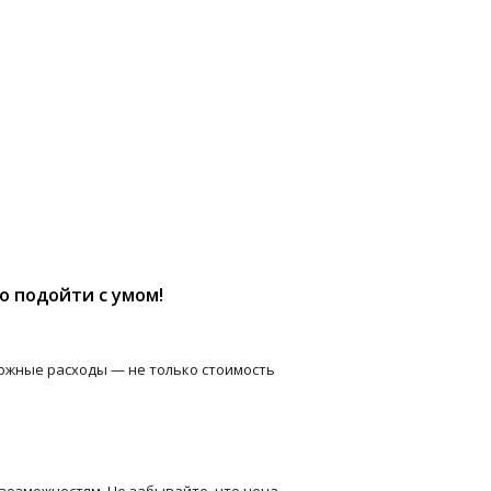
о подойти с умом!
можные расходы — не только стоимость
возможностям. Не забывайте, что цена