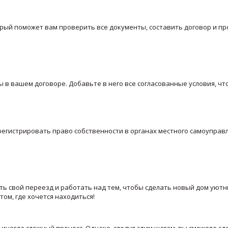
ый поможет вам проверить все документы, составить договор и пр
 в вашем договоре. Добавьте в него все согласованные условия, ч
регистрировать право собственности в органах местного самоуправ
ь свой переезд и работать над тем, чтобы сделать новый дом уют
том, где хочется находиться!
иногда сложный процесс. Однако, следуя этим шагам, вы сможете сд