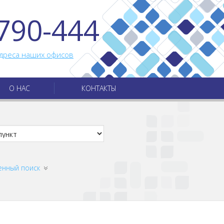
790-444
дреса наших офисов
О НАС
КОНТАКТЫ
енный поиск