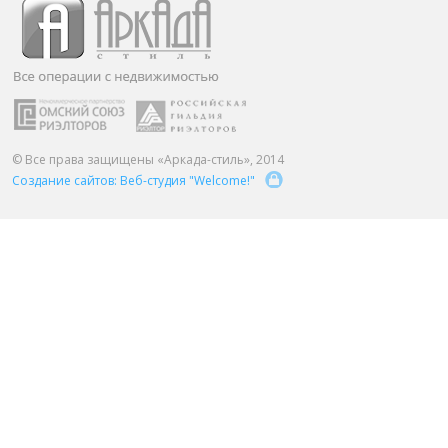
ПАРТНЕРЫ
ОСТАВИТЬ ЗАЯВКУ
О НАС
Расширенный поиск
О компании
Визитки сотрудников
Услуги
© Все права защищены «Аркада-стиль», 2014
Создание сайтов: Веб-студия "Welcome!"
Сотрудники
Вакансии
Достижения
Отзывы о нас на Флампе
КОНТАКТЫ