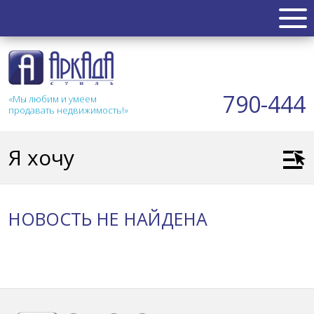
НЕДВИЖИМОСТЬ
Квартиры
790-444
«Мы любим и умеем
Таунхаус
продавать недвижимость!»
Новостройка
Коттедж
Я хочу
Коммерческая
Земля
Дом
НОВОСТЬ НЕ НАЙДЕНА
Дача
Гараж
АКЦИИ
СТАТЬИ