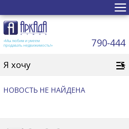
НЕДВИЖИМОСТЬ
Квартиры
790-444
«Мы любим и умеем
Таунхаус
продавать недвижимость!»
Новостройка
Коттедж
Я хочу
Коммерческая
Земля
Дом
НОВОСТЬ НЕ НАЙДЕНА
Дача
Гараж
АКЦИИ
СТАТЬИ