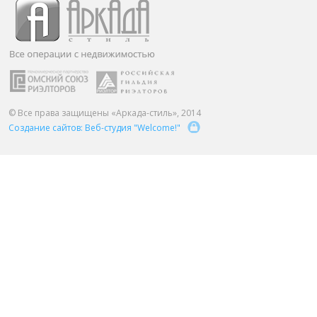
ПАРТНЕРЫ
ОСТАВИТЬ ЗАЯВКУ
О НАС
Расширенный поиск
О компании
Визитки сотрудников
Услуги
© Все права защищены «Аркада-стиль», 2014
Создание сайтов: Веб-студия "Welcome!"
Сотрудники
Вакансии
Достижения
Отзывы о нас на Флампе
КОНТАКТЫ