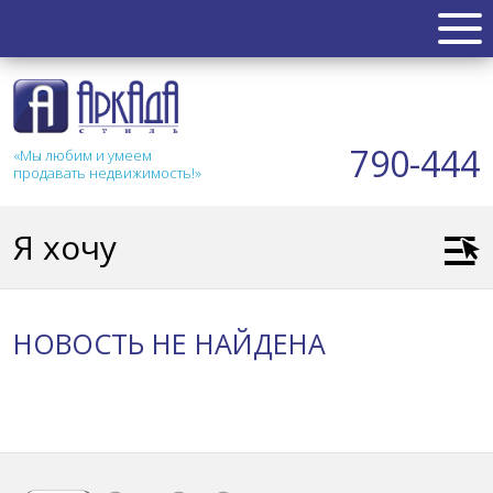
НЕДВИЖИМОСТЬ
Квартиры
790-444
«Мы любим и умеем
Таунхаус
продавать недвижимость!»
Новостройка
Коттедж
Я хочу
Коммерческая
Земля
Дом
НОВОСТЬ НЕ НАЙДЕНА
Дача
Гараж
АКЦИИ
СТАТЬИ