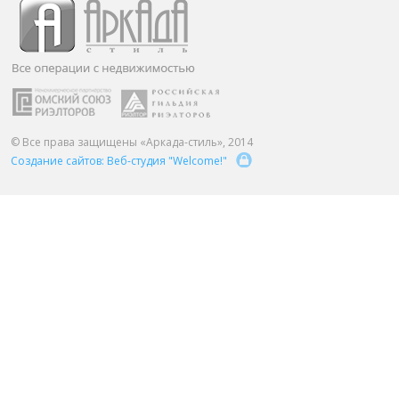
ПАРТНЕРЫ
ОСТАВИТЬ ЗАЯВКУ
О НАС
Расширенный поиск
О компании
Визитки сотрудников
Услуги
© Все права защищены «Аркада-стиль», 2014
Создание сайтов: Веб-студия "Welcome!"
Сотрудники
Вакансии
Достижения
Отзывы о нас на Флампе
КОНТАКТЫ