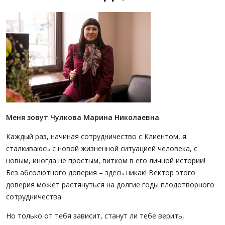
ПАРТНЕРЫ
ОСТАВИТЬ ЗАЯВКУ
О НАС
Расширенный поиск
О компании
Визитки сотрудников
Услуги
Сотрудники
Вакансии
Меня зовут Чулкова Марина Николаевна
.
Достижения
Отзывы о нас на Флампе
Каждый раз, начиная сотрудничество с Клиентом, я
сталкиваюсь с новой жизненной ситуацией человека, с
КОНТАКТЫ
новым, иногда не простым, витком в его личной истории!
Без абсолютного доверия – здесь никак! Вектор этого
доверия может растянуться на долгие годы плодотворного
сотрудничества.
Но только от тебя зависит, станут ли тебе верить,