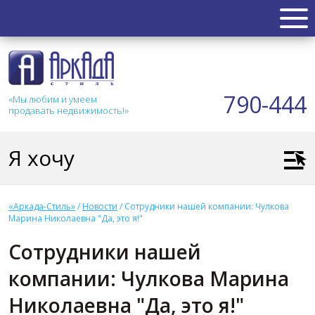
НЕДВИЖИМОСТЬ
Квартиры
790-444
«Мы любим и умеем
Таунхаус
продавать недвижимость!»
Новостройка
Коттедж
Я хочу
Коммерческая
Земля
Дом
«Аркада-Стиль»
/
Новости
/
Сотрудники нашей компании: Чулкова
Дача
Марина Николаевна "Да, это я!"
Гараж
Сотрудники нашей
АКЦИИ
компании: Чулкова Марина
СТАТЬИ
Николаевна "Да, это я!"