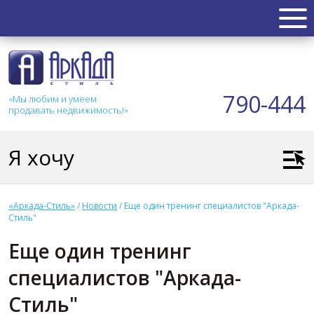
НЕДВИЖИМОСТЬ
Квартиры
790-444
«Мы любим и умеем
Таунхаус
продавать недвижимость!»
Новостройка
Коттедж
Я хочу
Коммерческая
Земля
Дом
«Аркада-Стиль»
/
Новости
/
Еще один тренинг специалистов "Аркада-
Дача
Стиль"
Гараж
Еще один тренинг
АКЦИИ
специалистов "Аркада-
СТАТЬИ
Стиль"