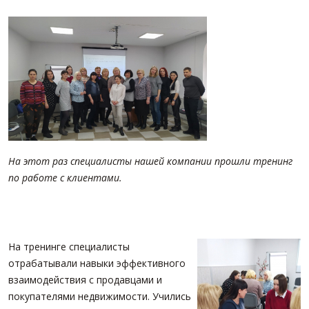
ПАРТНЕРЫ
ОСТАВИТЬ ЗАЯВКУ
О НАС
Расширенный поиск
О компании
Визитки сотрудников
Услуги
Сотрудники
Вакансии
На этот раз специалисты нашей компании прошли тренинг
Достижения
по работе с клиентами.
Отзывы о нас на Флампе
КОНТАКТЫ
На тренинге специалисты
отрабатывали навыки эффективного
взаимодействия с продавцами и
покупателями недвижимости. Учились