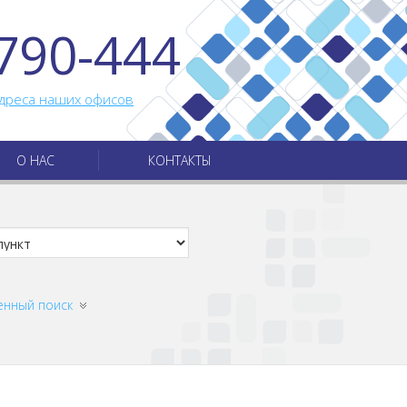
790-444
дреса наших офисов
О НАС
КОНТАКТЫ
енный поиск