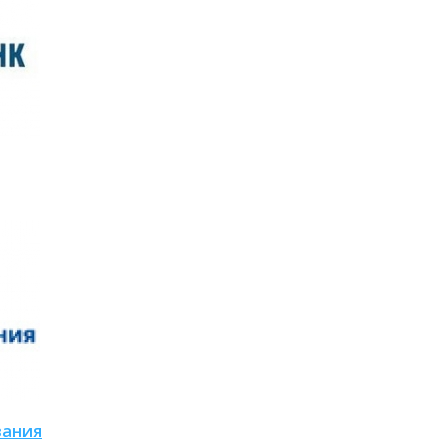
вания