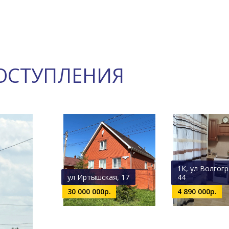
ОСТУПЛЕНИЯ
1К, ул Волгогр
ул Иртышская, 17
44
30 000 000р.
4 890 000р.