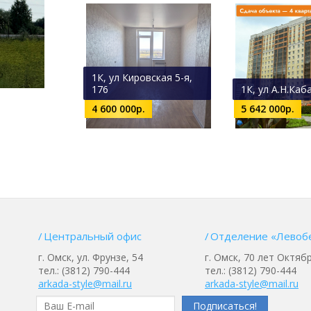
1К, ул Кировская 5-я,
176
1К, ул А.Н.Каб
4 600 000р.
5 642 000р.
Центральный офис
Отделение «Левоб
г. Омск, ул. Фрунзе, 54
г. Омск, 70 лет Октябр
тел.: (3812) 790-444
тел.: (3812) 790-444
arkada-style@mail.ru
arkada-style@mail.ru