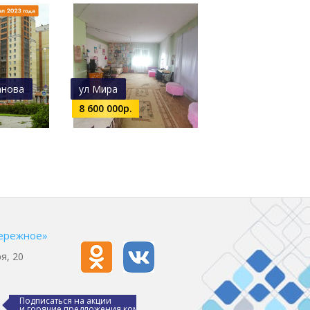
анова
ул Мира
8 600 000р.
ережное»
я, 20
Подписаться на акции
и горячие предложения компании