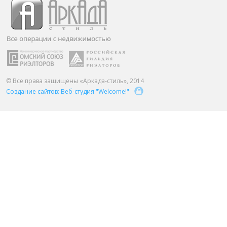
ПАРТНЕРЫ
ОСТАВИТЬ ЗАЯВКУ
О НАС
Расширенный поиск
О компании
Визитки сотрудников
Услуги
© Все права защищены «Аркада-стиль», 2014
Создание сайтов: Веб-студия "Welcome!"
Сотрудники
Вакансии
Достижения
Отзывы о нас на Флампе
КОНТАКТЫ