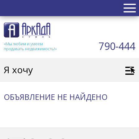
НЕДВИЖИМОСТЬ
Квартиры
790-444
«Мы любим и умеем
Таунхаус
продавать недвижимость!»
Новостройка
Коттедж
Я хочу
Коммерческая
Земля
Дом
ОБЪЯВЛЕНИЕ НЕ НАЙДЕНО
Дача
Гараж
АКЦИИ
СТАТЬИ