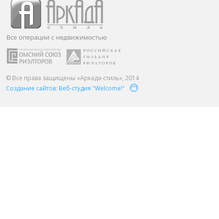
ПАРТНЕРЫ
ОСТАВИТЬ ЗАЯВКУ
О НАС
Расширенный поиск
О компании
Визитки сотрудников
Услуги
© Все права защищены «Аркада-стиль», 2014
Создание сайтов: Веб-студия "Welcome!"
Сотрудники
Вакансии
Достижения
Отзывы о нас на Флампе
КОНТАКТЫ