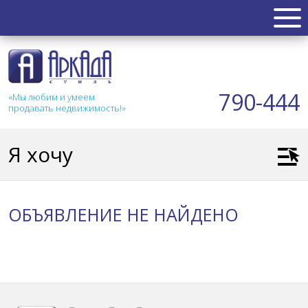
НЕДВИЖИМОСТЬ
Квартиры
790-444
«Мы любим и умеем
Таунхаус
продавать недвижимость!»
Новостройка
Коттедж
Я хочу
Коммерческая
Земля
Дом
ОБЪЯВЛЕНИЕ НЕ НАЙДЕНО
Дача
Гараж
АКЦИИ
СТАТЬИ