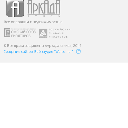
ПАРТНЕРЫ
ОСТАВИТЬ ЗАЯВКУ
О НАС
Расширенный поиск
О компании
Визитки сотрудников
Услуги
© Все права защищены «Аркада-стиль», 2014
Создание сайтов: Веб-студия "Welcome!"
Сотрудники
Вакансии
Достижения
Отзывы о нас на Флампе
КОНТАКТЫ