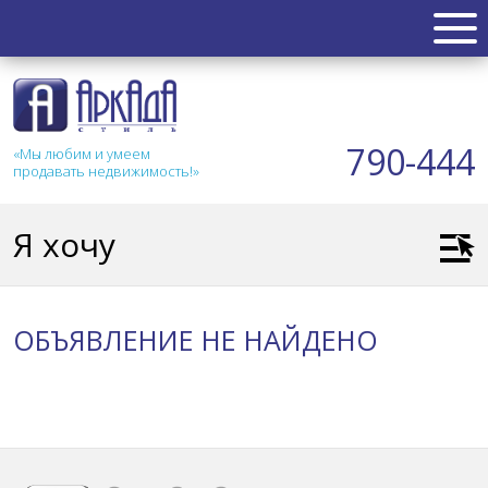
НЕДВИЖИМОСТЬ
Квартиры
790-444
«Мы любим и умеем
Таунхаус
продавать недвижимость!»
Новостройка
Коттедж
Я хочу
Коммерческая
Земля
Дом
ОБЪЯВЛЕНИЕ НЕ НАЙДЕНО
Дача
Гараж
АКЦИИ
СТАТЬИ