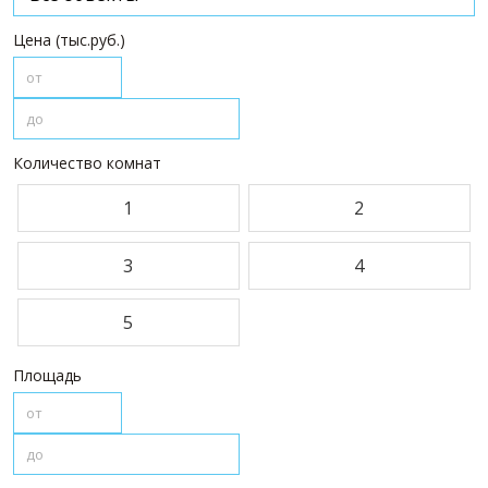
ПАРТНЕРЫ
Цена (тыс.руб.)
О НАС
О компании
Визитки сотрудников
Количество комнат
Услуги
Сотрудники
1
2
Вакансии
Достижения
3
4
Отзывы о нас на Флампе
5
КОНТАКТЫ
Площадь