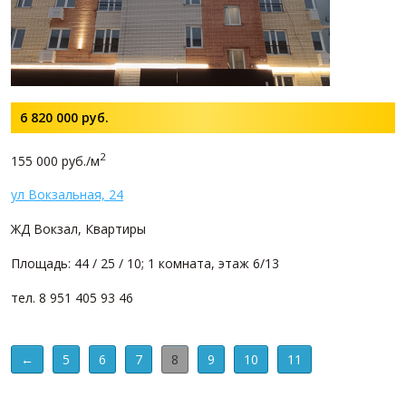
6 820 000
руб.
2
155 000 руб./м
ул Вокзальная, 24
ЖД Вокзал, Квартиры
Площадь: 44 / 25 / 10; 1 комната, этаж 6/13
тел. 8 951 405 93 46
←
5
6
7
8
9
10
11