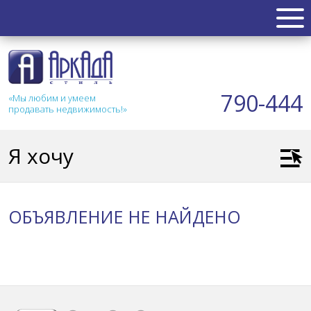
НЕДВИЖИМОСТЬ
Квартиры
790-444
«Мы любим и умеем
Таунхаус
продавать недвижимость!»
Новостройка
Коттедж
Я хочу
Коммерческая
Земля
Дом
ОБЪЯВЛЕНИЕ НЕ НАЙДЕНО
Дача
Гараж
АКЦИИ
СТАТЬИ