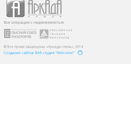
ПАРТНЕРЫ
ОСТАВИТЬ ЗАЯВКУ
О НАС
Расширенный поиск
О компании
Визитки сотрудников
Услуги
© Все права защищены «Аркада-стиль», 2014
Создание сайтов: Веб-студия "Welcome!"
Сотрудники
Вакансии
Достижения
Отзывы о нас на Флампе
КОНТАКТЫ