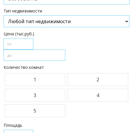
ПАРТНЕРЫ
Тип недвижимости
О НАС
О компании
Цена (тыс.руб.)
Визитки сотрудников
Услуги
Сотрудники
Вакансии
Количество комнат
Достижения
1
2
Отзывы о нас на Флампе
КОНТАКТЫ
3
4
5
Площадь