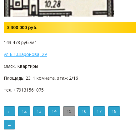
3 300 000
руб.
2
143 478 руб./м
ул Б.Г.Шаронова, 29
Омск, Квартиры
Площадь: 23; 1 комната, этаж 2/16
тел. +79131561075
←
12
13
14
15
16
17
18
→