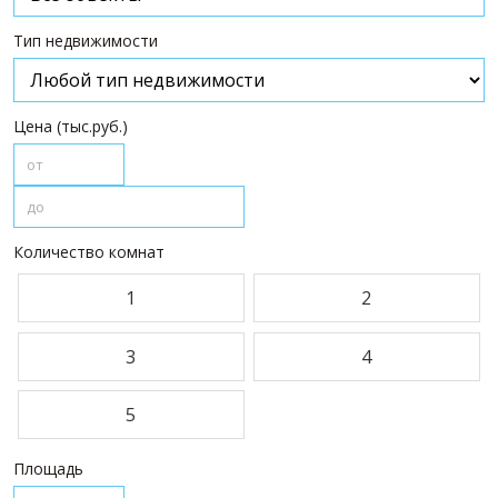
ПАРТНЕРЫ
Тип недвижимости
О НАС
О компании
Цена (тыс.руб.)
Визитки сотрудников
Услуги
Сотрудники
Вакансии
Количество комнат
Достижения
1
2
Отзывы о нас на Флампе
КОНТАКТЫ
3
4
5
Площадь