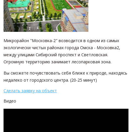
ПАРТНЕРЫ
ОСТАВИТЬ ЗАЯВКУ
О НАС
Расширенный поиск
О компании
Визитки сотрудников
Микрорайон "Московка-2" возводится в одном из самых
Услуги
экологически чистых районах города Омска - Московка2,
между улицами Сибирский проспект и Светловская.
Сотрудники
Огромную территорию занимает лесопарковая зона.
Вакансии
Достижения
Вы сможете почувствовать себя ближе к природе, находясь
Отзывы о нас на Флампе
недалеко от городского центра. (20-25 минут)
Сделать заявку на объект
КОНТАКТЫ
Видео