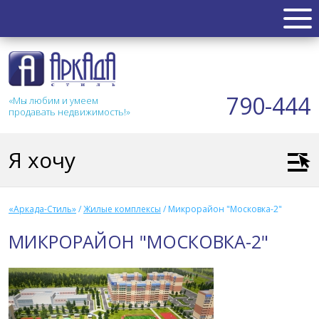
НЕДВИЖИМОСТЬ
Квартиры
790-444
«Мы любим и умеем
Таунхаус
продавать недвижимость!»
Новостройка
Коттедж
Я хочу
Коммерческая
Земля
Дом
«Аркада-Стиль»
/
Жилые комплексы
/
Микрорайон "Московка-2"
Дача
МИКРОРАЙОН "МОСКОВКА-2"
Гараж
АКЦИИ
СТАТЬИ