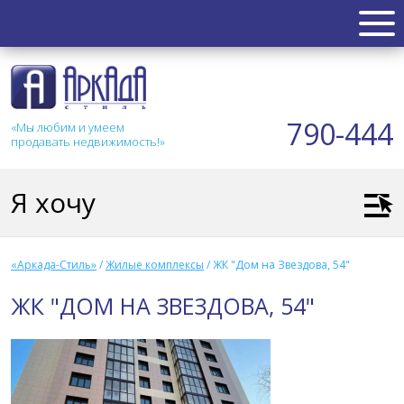
НЕДВИЖИМОСТЬ
Квартиры
790-444
«Мы любим и умеем
Таунхаус
продавать недвижимость!»
Новостройка
Коттедж
Я хочу
Коммерческая
Земля
Дом
«Аркада-Стиль»
/
Жилые комплексы
/
ЖК "Дом на Звездова, 54"
Дача
ЖК "ДОМ НА ЗВЕЗДОВА, 54"
Гараж
АКЦИИ
СТАТЬИ