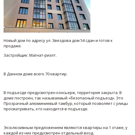
ПАРТНЕРЫ
ОСТАВИТЬ ЗАЯВКУ
О НАС
Расширенный поиск
О компании
Визитки сотрудников
Новый дом по адресу ул. Звездова дом 54 сдан и готов к
продаже.
Услуги
Застройщик: Магнат-риэлт.
Сотрудники
Вакансии
Достижения
В Данном доме всего 70 квартир.
Отзывы о нас на Флампе
В подъезде предусмотрен консьерж, территория закрыта. В
КОНТАКТЫ
доме построен, так называемый «безопасный подъезд». Это
Прозрачный алюминиевый тамбур, который позволяет с улицы
просматривать, кто находится в подъезде.
Эксклюзивным предложением являются квартиры на 1 этаже, у
каждой из них предусмотрен отдельный вход.