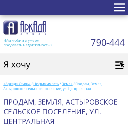
НЕДВИЖИМОСТЬ
Квартиры
790-444
«Мы любим и умеем
Таунхаус
продавать недвижимость!»
Новостройка
Коттедж
Я хочу
Коммерческая
Земля
Дом
«Аркада-Стиль»
/
Недвижимость
/
Земля
/
Продам, Земля,
Дача
Астыровское сельское поселение, ул. Центральная
Гараж
ПРОДАМ, ЗЕМЛЯ, АСТЫРОВСКОЕ
АКЦИИ
СЕЛЬСКОЕ ПОСЕЛЕНИЕ, УЛ.
ЦЕНТРАЛЬНАЯ
СТАТЬИ