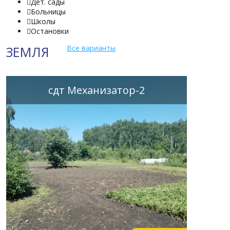
Дет. сады

Больницы

Школы

Остановки

ЗЕМЛЯ
Все варианты
сдт Механизатор-2