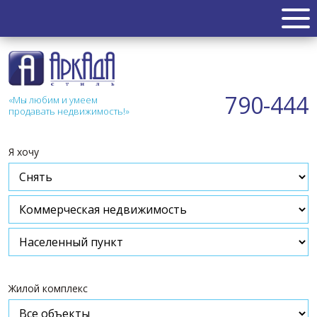
НЕДВИЖИМОСТЬ
Квартиры
790-444
«Мы любим и умеем
Таунхаус
продавать недвижимость!»
Новостройка
Коттедж
Я хочу
Коммерческая
Земля
Дом
Дача
Гараж
АКЦИИ
Жилой комплекс
СТАТЬИ