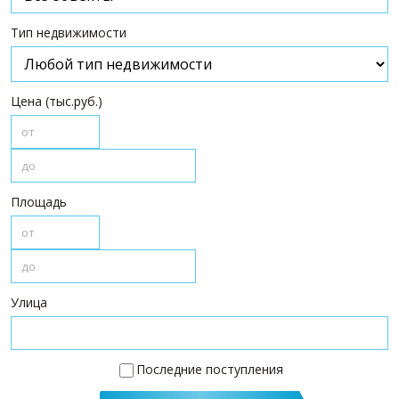
ПАРТНЕРЫ
Тип недвижимости
О НАС
О компании
Цена (тыс.руб.)
Визитки сотрудников
Услуги
Сотрудники
Вакансии
Площадь
Достижения
Отзывы о нас на Флампе
КОНТАКТЫ
Улица
Последние поступления