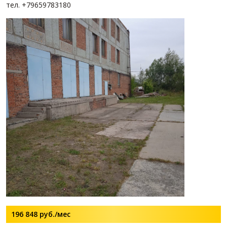
тел. +79659783180
196 848
руб./мес