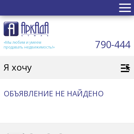
НЕДВИЖИМОСТЬ
Квартиры
790-444
«Мы любим и умеем
Таунхаус
продавать недвижимость!»
Новостройка
Коттедж
Я хочу
Коммерческая
Земля
Дом
ОБЪЯВЛЕНИЕ НЕ НАЙДЕНО
Дача
Гараж
АКЦИИ
СТАТЬИ