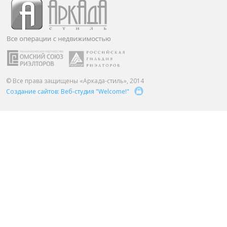
ПАРТНЕРЫ
ОСТАВИТЬ ЗАЯВКУ
О НАС
Расширенный поиск
О компании
Визитки сотрудников
Услуги
© Все права защищены «Аркада-стиль», 2014
Создание сайтов: Веб-студия "Welcome!"
Сотрудники
Вакансии
Достижения
Отзывы о нас на Флампе
КОНТАКТЫ