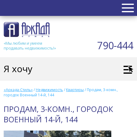
НЕДВИЖИМОСТЬ
Квартиры
790-444
«Мы любим и умеем
Таунхаус
продавать недвижимость!»
Новостройка
Коттедж
Я хочу
Коммерческая
Земля
Дом
«Аркада-Стиль»
/
Недвижимость
/
Квартиры
/
Продам, 3-комн.,
Дача
городок Военный 14-й, 144
Гараж
ПРОДАМ, 3-КОМН., ГОРОДОК
АКЦИИ
ВОЕННЫЙ 14-Й, 144
СТАТЬИ