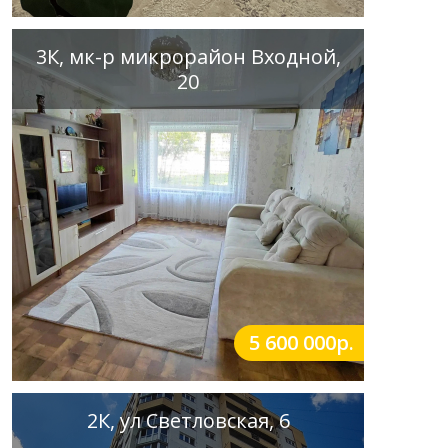
3К, мк-р микрорайон Входной,
20
5 600 000р.
2К, ул Светловская, 6