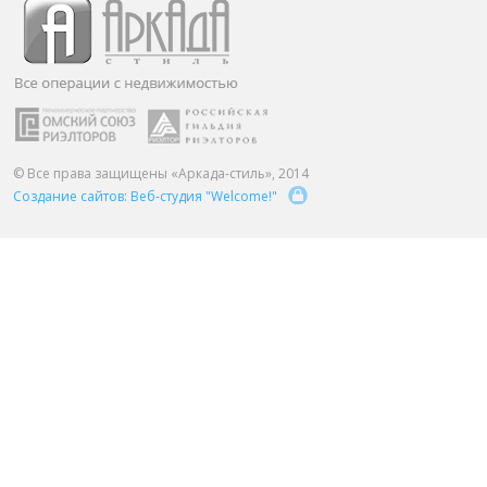
ПАРТНЕРЫ
ОСТАВИТЬ ЗАЯВКУ
О НАС
Расширенный поиск
О компании
Визитки сотрудников
Услуги
© Все права защищены «Аркада-стиль», 2014
Создание сайтов: Веб-студия "Welcome!"
Сотрудники
Вакансии
Достижения
Отзывы о нас на Флампе
КОНТАКТЫ