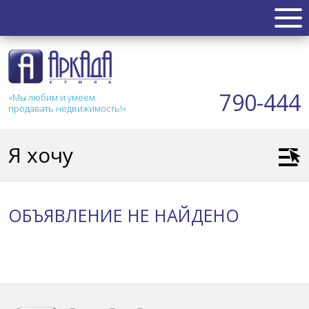
НЕДВИЖИМОСТЬ
Квартиры
790-444
«Мы любим и умеем
Таунхаус
продавать недвижимость!»
Новостройка
Коттедж
Я хочу
Коммерческая
Земля
Дом
ОБЪЯВЛЕНИЕ НЕ НАЙДЕНО
Дача
Гараж
АКЦИИ
СТАТЬИ