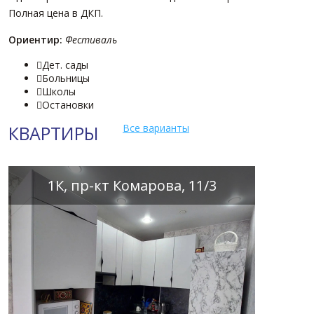
Полная цена в ДКП.
Ориентир:
Фестиваль
Дет. сады

Больницы

Школы

Остановки

КВАРТИРЫ
Все варианты
1К, пр-кт Комарова, 11/3