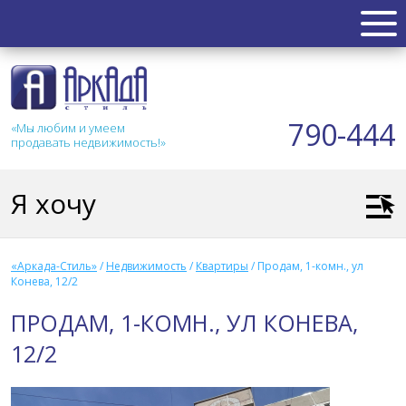
НЕДВИЖИМОСТЬ
Квартиры
790-444
«Мы любим и умеем
Таунхаус
продавать недвижимость!»
Новостройка
Коттедж
Я хочу
Коммерческая
Земля
Дом
«Аркада-Стиль»
/
Недвижимость
/
Квартиры
/
Продам, 1-комн., ул
Дача
Конева, 12/2
Гараж
ПРОДАМ, 1-КОМН., УЛ КОНЕВА,
АКЦИИ
12/2
СТАТЬИ