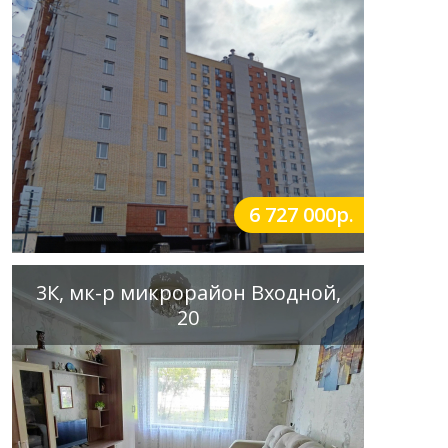
6 727 000р.
3К, мк-р микрорайон Входной,
20