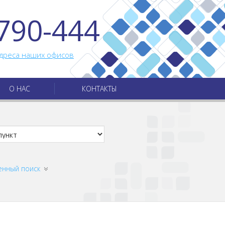
790-444
дреса наших офисов
О НАС
КОНТАКТЫ
енный поиск