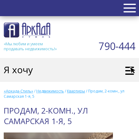
НЕДВИЖИМОСТЬ
Квартиры
790-444
«Мы любим и умеем
Таунхаус
продавать недвижимость!»
Новостройка
Коттедж
Я хочу
Коммерческая
Земля
Дом
«Аркада-Стиль»
/
Недвижимость
/
Квартиры
/
Продам, 2-комн., ул
Дача
Самарская 1-я, 5
Гараж
ПРОДАМ, 2-КОМН., УЛ
АКЦИИ
САМАРСКАЯ 1-Я, 5
СТАТЬИ