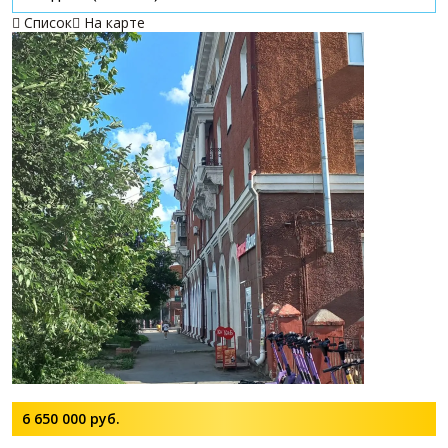
Список
На карте


6 650 000
руб.