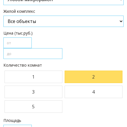
ПАРТНЕРЫ
Жилой комплекс
О НАС
О компании
Цена (тыс.руб.)
Визитки сотрудников
Услуги
Сотрудники
Вакансии
Количество комнат
Достижения
Отзывы о нас на Флампе
1
2
КОНТАКТЫ
3
4
5
Площадь