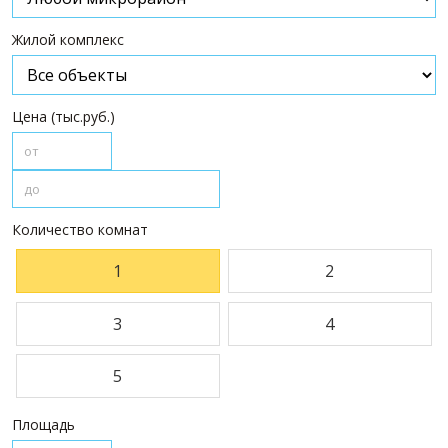
ПАРТНЕРЫ
Жилой комплекс
О НАС
О компании
Цена (тыс.руб.)
Визитки сотрудников
Услуги
Сотрудники
Вакансии
Количество комнат
Достижения
Отзывы о нас на Флампе
1
2
КОНТАКТЫ
3
4
5
Площадь