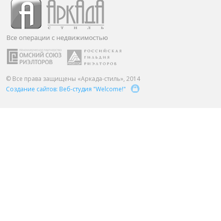
ПАРТНЕРЫ
ОСТАВИТЬ ЗАЯВКУ
О НАС
Расширенный поиск
О компании
Визитки сотрудников
Услуги
© Все права защищены «Аркада-стиль», 2014
Создание сайтов: Веб-студия "Welcome!"
Сотрудники
Вакансии
Достижения
Отзывы о нас на Флампе
КОНТАКТЫ