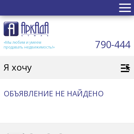
НЕДВИЖИМОСТЬ
Квартиры
790-444
«Мы любим и умеем
Таунхаус
продавать недвижимость!»
Новостройка
Коттедж
Я хочу
Коммерческая
Земля
Дом
ОБЪЯВЛЕНИЕ НЕ НАЙДЕНО
Дача
Гараж
АКЦИИ
СТАТЬИ