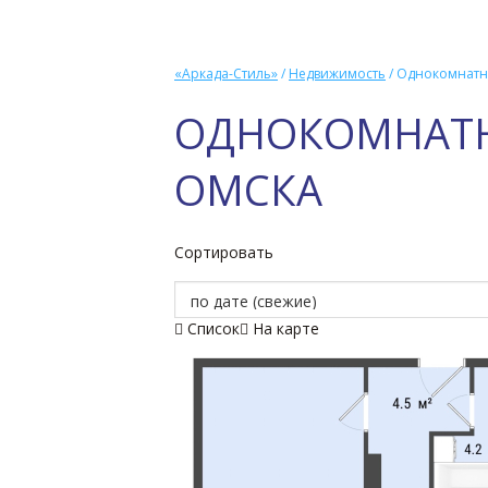
«Аркада-Стиль»
/
Недвижимость
/
Однокомнатны
ОДНОКОМНАТН
ОМСКА
Сортировать
Список
На карте

