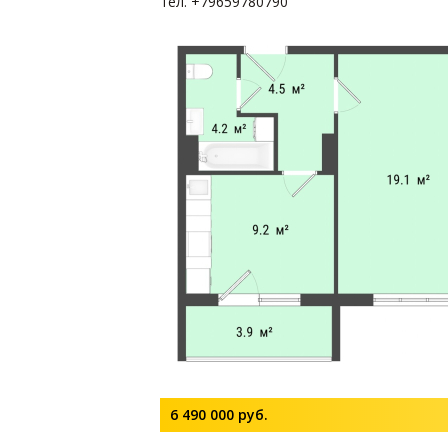
тел. +79659780790
6 490 000
руб.