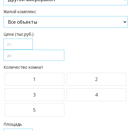
ПАРТНЕРЫ
Жилой комплекс
О НАС
О компании
Цена (тыс.руб.)
Визитки сотрудников
Услуги
Сотрудники
Вакансии
Количество комнат
Достижения
Отзывы о нас на Флампе
1
2
КОНТАКТЫ
3
4
5
Площадь