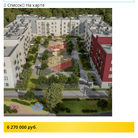
Список
На карте


6 270 000
руб.