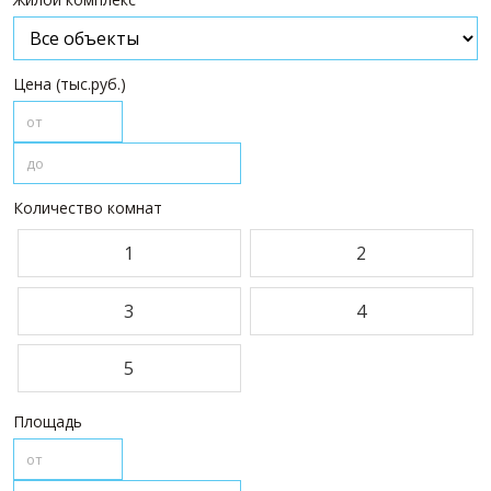
ПАРТНЕРЫ
О НАС
Цена (тыс.руб.)
О компании
Визитки сотрудников
Услуги
Сотрудники
Количество комнат
Вакансии
1
2
Достижения
Отзывы о нас на Флампе
3
4
КОНТАКТЫ
5
Площадь