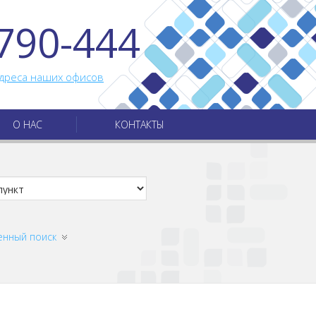
790-444
дреса наших офисов
О НАС
КОНТАКТЫ
енный поиск