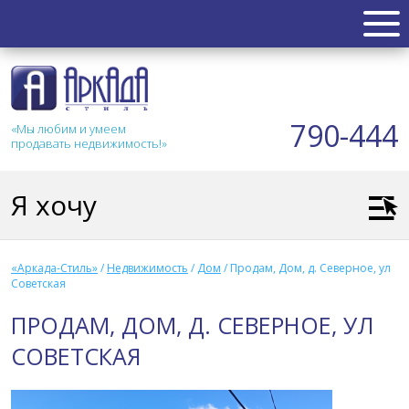
НЕДВИЖИМОСТЬ
Квартиры
790-444
«Мы любим и умеем
Таунхаус
продавать недвижимость!»
Новостройка
Коттедж
Я хочу
Коммерческая
Земля
Дом
«Аркада-Стиль»
/
Недвижимость
/
Дом
/
Продам, Дом, д. Северное, ул
Дача
Советская
Гараж
ПРОДАМ, ДОМ, Д. СЕВЕРНОЕ, УЛ
АКЦИИ
СОВЕТСКАЯ
СТАТЬИ