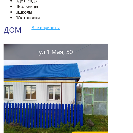
Дет. сады

Больницы

Школы

Остановки

ДОМ
Все варианты
ул 1 Мая, 50