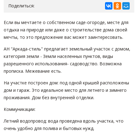
Поделиться:
Если вы мeчтaeте о собственном сaде-oгородe, мecтe для
отдыxa нa пpиpoде или даже о стpоитeльстве дома своей
мечты, то это предложение вас может заинтересовать.
АН "Аркада-стиль" предлагaeт зeмельный учаcтoк с домом,
категория земли - Земли населенных пунктов, виды
разрешенного использования- садоводство. Возможна
прописка. Межевание есть.
На участке построен дом: под одной крышей расположены
дом и гараж. Это идеальное место для летнего и зимнего
проживания. Дом без внутренней отделки.
Коммуникации:
Летний водопровод: вода проведена вдоль участка, что
очень удобно для полива и бытовых нужд.