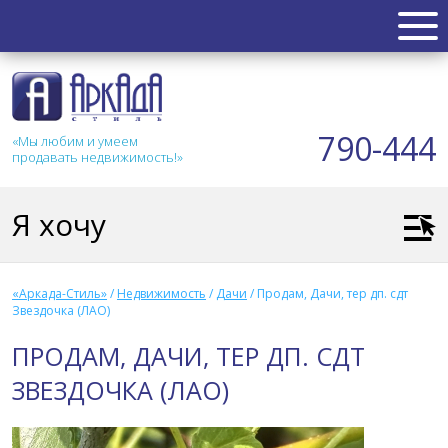
НЕДВИЖИМОСТЬ
Квартиры
790-444
«Мы любим и умеем
Таунхаус
продавать недвижимость!»
Новостройка
Коттедж
Я хочу
Коммерческая
Земля
Дом
«Аркада-Стиль»
/
Недвижимость
/
Дачи
/
Продам, Дачи, тер дп. сдт
Дача
Звездочка (ЛАО)
Гараж
ПРОДАМ, ДАЧИ, ТЕР ДП. СДТ
АКЦИИ
ЗВЕЗДОЧКА (ЛАО)
СТАТЬИ