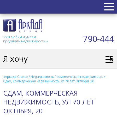
НЕДВИЖИМОСТЬ
Квартиры
790-444
«Мы любим и умеем
Таунхаус
продавать недвижимость!»
Новостройка
Коттедж
Я хочу
Коммерческая
Земля
Дом
«Аркада-Стиль»
/
Недвижимость
/
Коммерческая недвижимость
/
Дача
Сдам, Коммерческая недвижимость, ул 70 лет Октября, 20
Гараж
СДАМ, КОММЕРЧЕСКАЯ
АКЦИИ
НЕДВИЖИМОСТЬ, УЛ 70 ЛЕТ
ОКТЯБРЯ, 20
СТАТЬИ